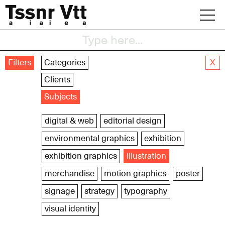
Skip
to
content
Archive
Filters
Categories
X
News
Clients
Subjects
Office
digital & web
editorial design
environmental graphics
exhibition
exhibition graphics
illustration
merchandise
motion graphics
poster
signage
strategy
typography
visual identity