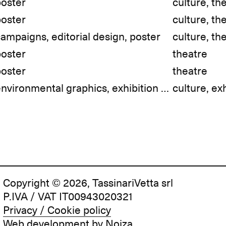
poster
culture, th
poster
culture, th
ampaigns, editorial design, poster
culture, th
poster
theatre
poster
theatre
environmental graphics, exhibition graphics, visual identity
Copyright © 2026, TassinariVetta srl
P.IVA / VAT IT00943020321
Privacy / Cookie policy
Web development by
Noiza