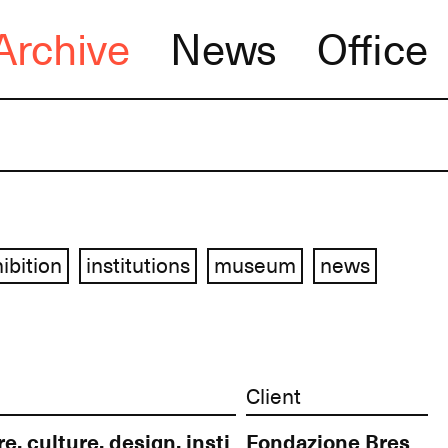
Archive
News
Office
ibition
institutions
museum
news
Client
architecture, culture, design, institutions, theatre
Fondazione Brescia Musei