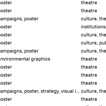
poster
theatre
poster
theatre
campaigns, poster
culture, th
poster
institutions
poster
culture, th
poster
culture, pu
campaigns, poster
culture, th
environmental graphics
theatre
poster
theatre
poster
theatre
poster
theatre
campaigns, poster, strategy, visual identity
culture, th
poster
theatre