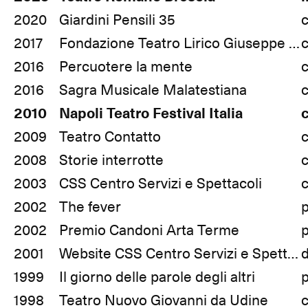
2020
Giardini Pensili 35
2017
Fondazione Teatro Lirico Giuseppe Verdi
c
2016
Percuotere la mente
c
2016
Sagra Musicale Malatestiana
c
2010
Napoli Teatro Festival Italia
2009
Teatro Contatto
2008
Storie interrotte
c
2003
CSS Centro Servizi e Spettacoli
c
2002
The fever
2002
Premio Candoni Arta Terme
2001
Website CSS Centro Servizi e Spettacoli
d
1999
Il giorno delle parole degli altri
1998
Teatro Nuovo Giovanni da Udine