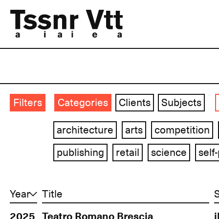
Filters
Categories
Clients
Subjects
architecture
arts
competition
publishing
retail
science
self
Year
Title
2025
Teatro Romano Brescia