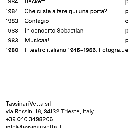
1984
Beckett
1984
Che ci sta a fare qui una porta?
1983
Contagio
c
1983
In concerto Sebastian
1983
Musicaa!
1980
Il teatro italiano 1945–1955. Fotografie di Gastone Bosio
TassinariVetta srl
via Rossini 16, 34132 Trieste, Italy
+39 040 3498206
info@tassinarivetta.it