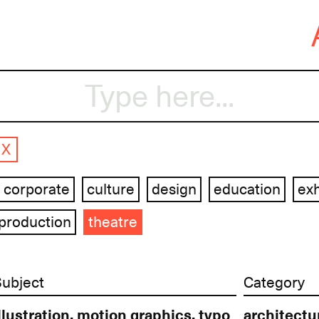
Skip
to
content
X
corporate
culture
design
education
exh
-production
theatre
Subject
Category
illustration, motion graphics, typography, visual identity