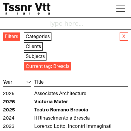
Skip
to
content
Archive
Filters
Categories
X
News
Clients
Subjects
Office
Current tag:
Brescia
Year
Title
2025
Associates Architecture
2025
Victoria Mater
2025
Teatro Romano Brescia
2024
Il Rinascimento a Brescia
2023
Lorenzo Lotto. Incontri Immaginati