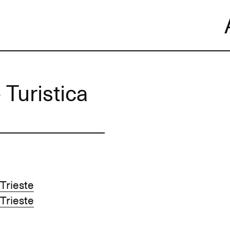
Skip
to
content
Turistica
Trieste
Trieste