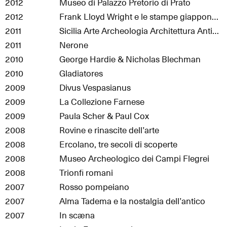
2012
Museo di Palazzo Pretorio di Prato
2012
Frank Lloyd Wright e le stampe giapponesi
2011
Sicilia Arte Archeologia Architettura Antichità
2011
Nerone
2010
George Hardie & Nicholas Blechman
2010
Gladiatores
2009
Divus Vespasianus
2009
La Collezione Farnese
2009
Paula Scher & Paul Cox
2008
Rovine e rinascite dell’arte
2008
Ercolano, tre secoli di scoperte
2008
Museo Archeologico dei Campi Flegrei
2008
Trionfi romani
2007
Rosso pompeiano
2007
Alma Tadema e la nostalgia dell’antico
2007
In scæna