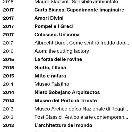
2018
Mauro Staccioli. Sensibile ambientale
2017
Carta Bianca. Capodimonte Imaginaire
2017
Amori Divini
2017
Pompei e i Greci
2017
Colosseo. Un’icona
2017
Albrecht Dürer. Come sentirò freddo dopo il sole
2016
Atom: the cutting factory
2015
La forza delle rovine
2015
Giotto, l’Italia
2015
Mito e natura
2014
Museo Palatino
2014
Nieto Sobejano Arquitectos
2014
Museo del Porto di Trieste
2013
Museo Archeologico Nazionale di Reggio Calabria
2013
Post Classici. Antico e arte contemporanea
2012
L’architettura del mondo