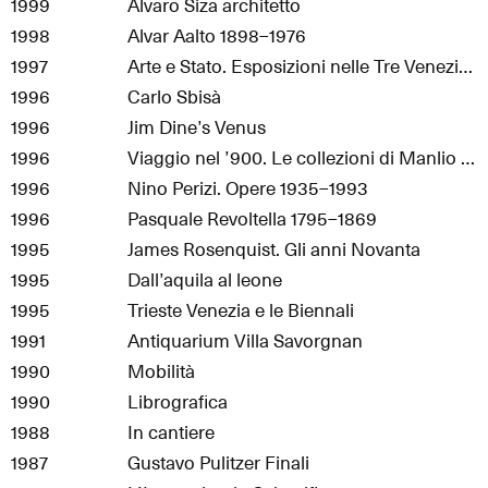
1999
Alvaro Siza architetto
1998
Alvar Aalto 1898–1976
1997
Arte e Stato. Esposizioni nelle Tre Venezie 1927–1944
1996
Carlo Sbisà
1996
Jim Dine’s Venus
1996
Viaggio nel ’900. Le collezioni di Manlio Malabotta
1996
Nino Perizi. Opere 1935–1993
1996
Pasquale Revoltella 1795–1869
1995
James Rosenquist. Gli anni Novanta
1995
Dall’aquila al leone
1995
Trieste Venezia e le Biennali
1991
Antiquarium Villa Savorgnan
1990
Mobilità
1990
Librografica
1988
In cantiere
1987
Gustavo Pulitzer Finali