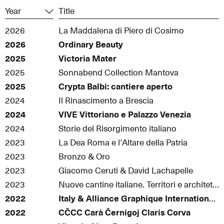
Year
Title
2026
La Maddalena di Piero di Cosimo
2026
Ordinary Beauty
2025
Victoria Mater
2025
Sonnabend Collection Mantova
2025
Crypta Balbi: cantiere aperto
2024
Il Rinascimento a Brescia
2024
VIVE Vittoriano e Palazzo Venezia
2024
Storie del Risorgimento italiano
2023
La Dea Roma e l’Altare della Patria
2023
Bronzo & Oro
2023
Giacomo Ceruti & David Lachapelle
2023
Nuove cantine italiane. Territori e architetture
2022
Italy & Alliance Graphique Internationale
2022
CČCC Carà Černigoj Claris Corva